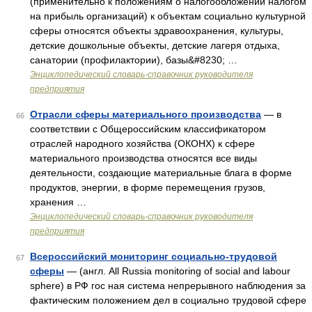
(применительно к положениям о налогообложении налогом
на прибыль организаций) к объектам социально культурной
сферы относятся объекты здравоохранения, культуры,
детские дошкольные объекты, детские лагеря отдыха,
санатории (профилактории), базы&#8230; …
Энциклопедический словарь-справочник руководителя
предприятия
Отрасли сферы материального производства
— в
66
соответствии с Общероссийским классификатором
отраслей народного хозяйства (ОКОНХ) к сфере
материального производства относятся все виды
деятельности, создающие материальные блага в форме
продуктов, энергии, в форме перемещения грузов,
хранения …
Энциклопедический словарь-справочник руководителя
предприятия
Всероссийский мониторинг социально-трудовой
67
сферы
— (англ. All Russia monitoring of social and labour
sphere) в РФ гос ная система непрерывного наблюдения за
фактическим положением дел в социально трудовой сфере